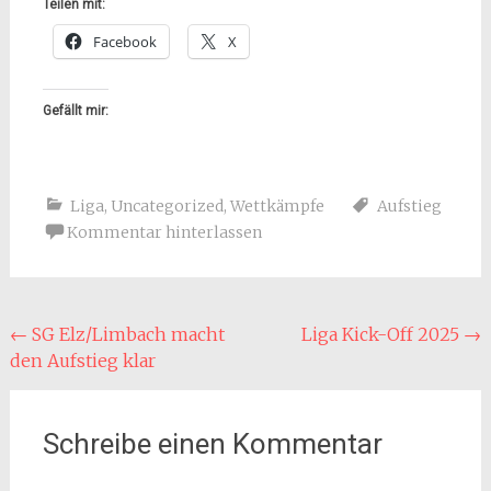
Teilen mit:
Facebook
X
Gefällt mir:
Liga
,
Uncategorized
,
Wettkämpfe
Aufstieg
Kommentar hinterlassen
Beitragsnavigation
←
SG Elz/Limbach macht
Liga Kick-Off 2025
→
den Aufstieg klar
Schreibe einen Kommentar